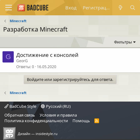
Вход
Регистрация
Minecraft
Разработка Minecraft
Фильтры
Достижение с консолей
G
GeorG
Ответы
0
16.05.2020
Войдите или зарегистрируйтесь для ответа.
Minecraft
BadCube Style
Русский (RU)
Обратная связь
Условия и правила
Политика конфиденциальности
Помощь
R
S
S
Дизайн —
insidestyle.ru