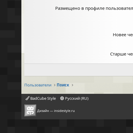
Размещено в профиле пользовате
Новее ч
Старше ч
Пользователи
Поиск
BadCube Style
Русский (RU)
Дизайн —
insidestyle.ru