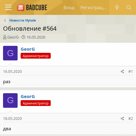
Вход
Регистрация
Новости Hytale
Обновление #564
А
Д
GeorG
16.05.2020
в
а
т
т
GeorG
G
о
а
Администратор
р
н
т
а
е
ч
16.05.2020
#1
м
а
ы
л
раз
а
GeorG
G
Администратор
18.05.2020
#2
два