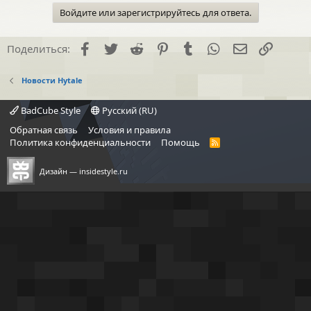
Войдите или зарегистрируйтесь для ответа.
Facebook
Twitter
Reddit
Pinterest
Tumblr
WhatsApp
Электронна
Ссылка
Поделиться:
Новости Hytale
BadCube Style
Русский (RU)
Обратная связь
Условия и правила
Политика конфиденциальности
Помощь
R
S
S
Дизайн —
insidestyle.ru